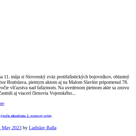
a 11. mája si Slovenský zväz protifašistických bojovníkov, oblastný
bor Bratislava, pietnym aktom aj na Malom Slavíne pripomenul 78.
ročie víťazstva nad fašizmom. Na uvedenom pietnom akte sa znovu
častnili aj viacerí členovia Vojenského...
re
výročie ukončenia 2. svetovej vojny
. May 2023
by
Ladislav Balla