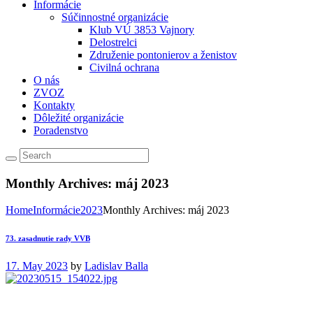
Informácie
Súčinnostné organizácie
Klub VÚ 3853 Vajnory
Delostrelci
Združenie pontonierov a ženistov
Civilná ochrana
O nás
ZVOZ
Kontakty
Dôležité organizácie
Poradenstvo
Monthly Archives: máj 2023
Home
Informácie
2023
Monthly Archives: máj 2023
73. zasadnutie rady VVB
17. May 2023
by
Ladislav Balla