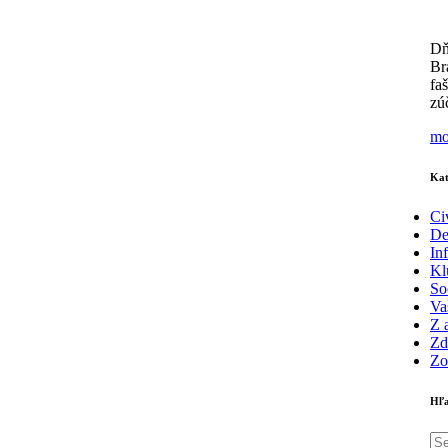
Dň
Br
fa
zú
mo
Kat
Ci
De
In
Kl
So
Va
Z 
Zd
Zo
Hľa