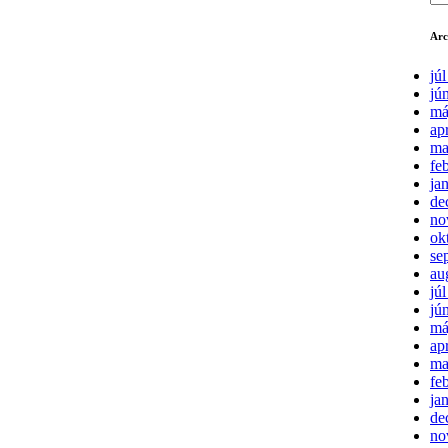
Arc
jú
jú
má
ap
ma
fe
ja
de
no
ok
se
au
jú
jú
má
ap
ma
fe
ja
de
no