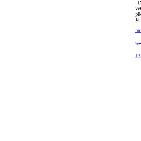
Dň
vet
plk
Já
mo
Spo
13