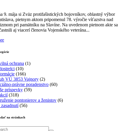
a 9. mája si Zväz protifašistických bojovníkov, oblastný výbor
atislava, pietnym aktom pripomenul 78. výročie víťazstva nad
šizmom pri pamätníku na Slavíne. Na uvedenom pietnom akte sa
častnili aj viacerí členovia Vojenského veterána...
re
egórie
vilná ochrana
(1)
lostrelci
(10)
formácie
(166)
ub VÚ 3853 Vajnory
(2)
ciálno-právne poradenstvo
(60)
še príspevky
(59)
akcií
(318)
ruženie pontonierov a ženistov
(6)
 zasadnutí
(56)
dať na stránkach