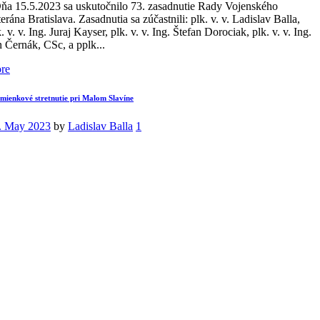
a 15.5.2023 sa uskutočnilo 73. zasadnutie Rady Vojenského
erána Bratislava. Zasadnutia sa zúčastnili: plk. v. v. Ladislav Balla,
. v. v. Ing. Juraj Kayser, plk. v. v. Ing. Štefan Dorociak, plk. v. v. Ing.
n Černák, CSc, a pplk...
re
mienkové stretnutie pri Malom Slavíne
. May 2023
by
Ladislav Balla
1