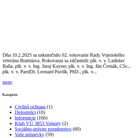
Dňa 10.2.2025 sa uskutočnilo 92. rokovanie Rady Vojenského
veterána Bratislava. Rokovania sa zúčastnili: plk. v. v. Ladislav
Balla, plk. v. v. Ing. Juraj Kayser, plk. v. v. Ing. Ján Černák, CSc.,
plk. v. v. PaedDr. Leonard Pavlík, PhD., plk. v...
more
Kategórie
Civilná ochrana
(1)
Delostrelci
(10)
Informácie
(166)
Klub VÚ 3853 Vajnory
(2)
Sociálno-právne poradenstvo
(60)
Vaše príspevky
(59)