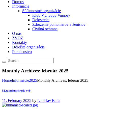
Domov
Informácie
Súčinnostné organizácie
Klub VÚ 3853 Vajnory
Delostrelci
Združenie pontonierov a ženistov
Civilná ochrana
O nás
ZVOZ
Kontakty
Dôležité organizácie
Poradenstvo
Monthly Archives: február 2025
Home
Informácie
2025
Monthly Archives: február 2025
92.zasadnutie rady vvb
11. February 2025
by
Ladislav Balla