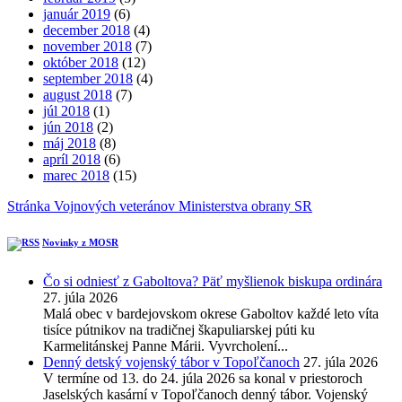
január 2019
(6)
december 2018
(4)
november 2018
(7)
október 2018
(12)
september 2018
(4)
august 2018
(7)
júl 2018
(1)
jún 2018
(2)
máj 2018
(8)
apríl 2018
(6)
marec 2018
(15)
Stránka Vojnových veteránov Ministerstva obrany SR
Novinky z MOSR
Čo si odniesť z Gaboltova? Päť myšlienok biskupa ordinára
27. júla 2026
Malá obec v bardejovskom okrese Gaboltov každé leto víta
tisíce pútnikov na tradičnej škapuliarskej púti ku
Karmelitánskej Panne Márii. Vyvrcholení...
Denný detský vojenský tábor v Topoľčanoch
27. júla 2026
V termíne od 13. do 24. júla 2026 sa konal v priestoroch
Jaselských kasární v Topoľčanoch denný tábor. Vojenský